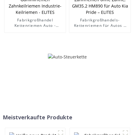
Antriebsriemen
Lüfterriemen - ELITES
Fabrikgroßhandel
Fabrikgroßhandels-
Kettenriemen Auto -
Kettenriemen für Autos –
Baggerriemen Daewoo
Kompressorriemen mit 3
608440 Modell 17X1080Li
Innenlinien,
Auto-Getrieberiemen
Generatorriemen,
Gummiriemen
Keilriemen, Zahnriemen,
Zahnkeilriemen Industrie-
Zahnriemen ohne Zähne,
Keilriemen - ELITES
GM35.2 HM890 für Auto Kia
Pride – ELITES
Meistverkaufte Produkte