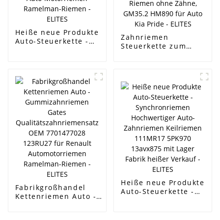
Heiße neue Produkte
Zahnriemen
Auto-Steuerkette -
Steuerkette zum
Gummi-Zahnriemen
niedrigsten Preis -
Gates Qualität OEM
Kompressorriemen
0816h6 58134x25
mit 3 Linien im
134RU25.4 134
Inneren,
Dellen Auto-
Generatorriemen,
Motorriemen
Keilriemen,
Ramelman-Riemen -
Zahnriemen, Riemen
ELITES
ohne Zähne, GM35.2
HM890 für Auto Kia
Pride - ELITES
Heiße neue Produkte
Fabrikgroßhandel
Auto-Steuerkette -
Kettenriemen Auto -
Synchronriemen
Gummizahnriemen Gates
Hochwertiger Auto-
Qualitätszahnriemensatz
Zahnriemen