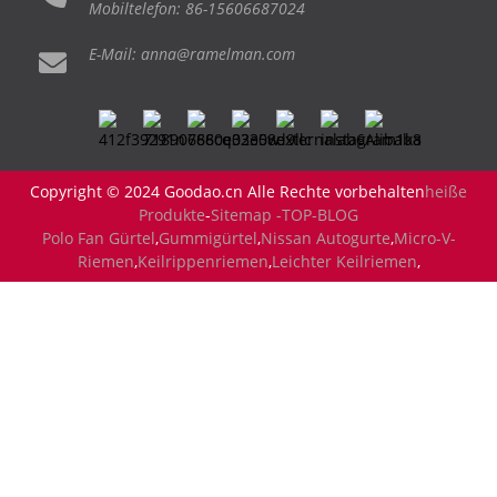
Mobiltelefon: 86-15606687024
E-Mail: anna@ramelman.com
Copyright © 2024 Goodao.cn Alle Rechte vorbehalten
heiße
Produkte
-
Sitemap -
TOP-BLOG
Polo Fan Gürtel
,
Gummigürtel
,
Nissan Autogurte
,
Micro-V-
Riemen
,
Keilrippenriemen
,
Leichter Keilriemen
,