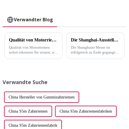
OEM 7701477028
Keilriemen 111MR17
123RU27 für Renault
5PK970 13avx875 mit
Automotorriemen
Lager Fabrik heißer
Ramelman-Riemen -
Verwandter Blog
Verkauf - ELITES
ELITES
Qualität von Motorriemen sofort erkennen
Die Shanghai-Ausstellung ist erfolgreich zu Ende gegangen
Qualität von Motorriemen
Die Shanghaier Messe ist
sofort erkennen Sie wissen, wie
erfolgreich zu Ende gegangen,
wichtig es ist, die Qualität von
und unsere Automobilriemen
Motorriemen sofort zu
haben bei vielen Kunden
erkennen. Ein zuverlässiger
Anklang gefunden. Auf der
Riemen sorgt für einen
jüngsten Messe in Shanghai
reibungslosen Betrieb Ihres
präsentierte unser Unternehmen
Verwandte Suche
Fahrzeugs, während ein
unser neuestes Sortiment...
verschlissener Riemen...
China Hersteller von Gummizahnriemen
China S5m Zahnriemen
China S5m Zahnriemenfabriken
China S5m Zahnriemenfabrik