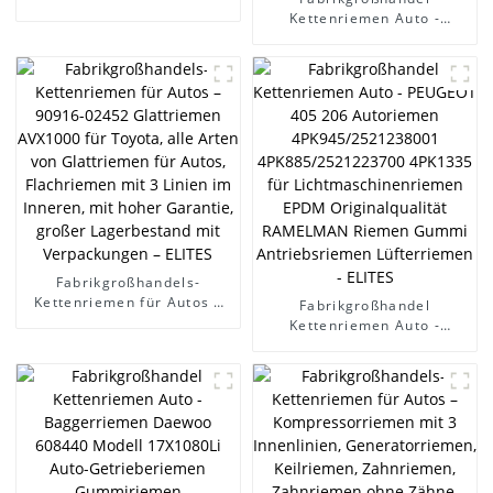
Glattriemen AVX1000 für
Kettenriemen Auto -
Toyota, alle Arten von
PEUGEOT 405 206
Auto-Glattriemen,
Autoriemen
Flachriemen mit 3 Linien
4PK945/2521238001
innen, mit hoher Garantie,
4PK885/2521223700
großer Lagerbestand mit
4PK1335 für
Verpackungen - ELITES
Lichtmaschinenriemen
EPDM Originalqualität
RAMELMAN Riemen Gummi
Antriebsriemen
Lüfterriemen - ELITES
Fabrikgroßhandels-
Kettenriemen für Autos –
Fabrikgroßhandel
90916-02452 Glattriemen
Kettenriemen Auto -
AVX1000 für Toyota, alle
PEUGEOT 405 206
Arten von Glattriemen für
Autoriemen
Autos, Flachriemen mit 3
4PK945/2521238001
Linien im Inneren, mit
4PK885/2521223700
hoher Garantie, großer
4PK1335 für
Lagerbestand mit
Lichtmaschinenriemen
Verpackungen – ELITES
EPDM Originalqualität
RAMELMAN Riemen Gummi