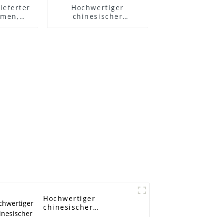
ieferter
Hochwertiger
emen,
chinesischer
emen,
Großhandels-
ftsriemen
Zahnriemen mit 6
, Auto-
Keilrippenriemen -
, OEM
Lüfterriemen der
112414/9832114/90231797/575020,
Marke Ramelman,
er
Generatorriemen
en,
6PK1875,
lriemen
Keilrippenriemen,
S
Poly-V-Riemen, Auto-
Antriebsriemen -
ELITES
Hochwertiger
chinesischer
Großhandel, 6er-Pack