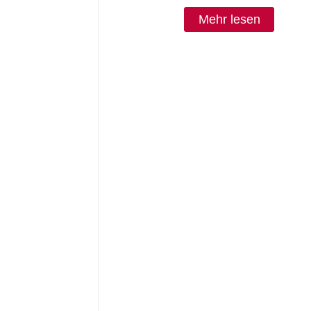
Auto-Antriebsriemen – ELITE
Mehr lesen