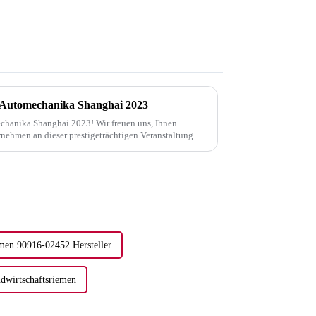
r Automechanika Shanghai 2023
chanika Shanghai 2023! Wir freuen uns, Ihnen
rnehmen an dieser prestigeträchtigen Veranstaltung
erwarten, unsere neuesten Produkte zu präsentieren...
emen 90916-02452 Hersteller
dwirtschaftsriemen