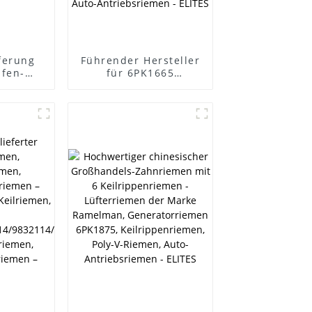
ferung
Führender Hersteller
ifen-
für 6PK1665
d für
Keilrippenriemen,
en -
Iranischer Markt,
men,
Multi-V-Riemen -
men der
Lüfterriemen,
lman,
Generatorriemen der
riemen,
Marke Ramelman,
men,
6PK1875
iemen,
Keilrippenriemen,
sriemen
Poly-V-Riemen,
S
Keilrippenriemen,
Auto-Antriebsriemen
- ELITES