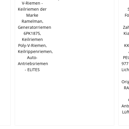
-
Keilriemen der Marke
g
Ramelman,
Generatorriemen
en,
6PK1875, Keilriemen
e,
Poly-V-Riemen,
Keilrippenriemen,
Auto-Antriebsriemen -
,
ELITES
 -