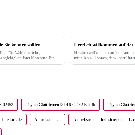
e Sie kennen sollten
Herzlich willkommen auf de
lten Die Wahl des richtigen
Herzlich willkommen auf der Autome
Langlebigkeit Ihrer Maschine. Ein gut
mitteilen zu können, dass unser Unte
teigern...
teilnehmen wird, und können es kaum 
6-02452
Toyota Glattriemen 90916-02452 Fabrik
Toyota Glattri
Traktorteile
Antriebsriemen
Antriebsriemen Industrieriemen Lan