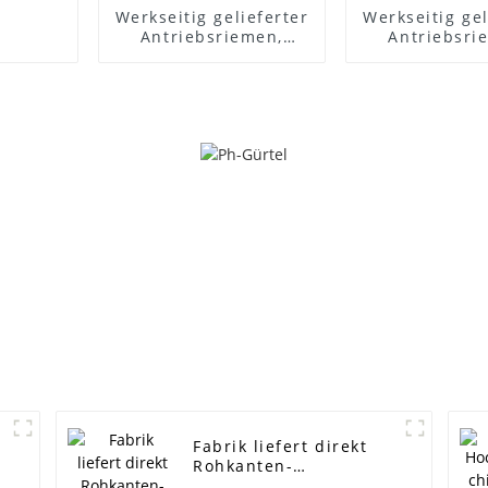
Werkseitig gelieferter
Werkseitig gel
Antriebsriemen,
Antriebsri
Industrieriemen,
Industrieri
Landwirtschaftsriemen
Landwirtscha
– Kia Pride,
– Förderband
Keilriemen
Keilriemen
KK14015909/4pk930,
AVX10X1005/6
PEUGEOT 405
gezahnt
977132D510/4pk855,
Keilriem
Lichtmaschinenriemen
Ramelman-Kei
EPDM,
– ELITE
Originalqualität,
RAMELMAN-Riemen,
Gummi-
Antriebsriemen,
Lüfterriemen – ELITES
Fabrik liefert direkt
Rohkanten-
Zahnriemen -