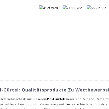
FAQS
ÜBER UNS
KONTAKTIEREN SIE UNS
KATALO
H-Gürtel: Qualitätsprodukte Zu Wettbewerbs
r Antriebstechnik mit unserem
Ph-Gürtel
Dieser von Ningbo Ramelm
übertroffene Leistung und Zuverlässigkeit für verschiedene indust