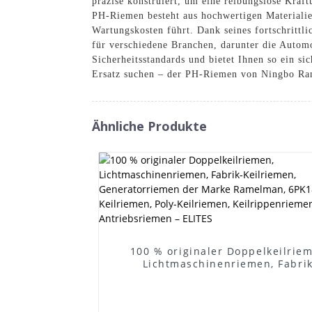
präzise konstruiert, um eine reibungslose Kraf
PH-Riemen besteht aus hochwertigen Materialien
Wartungskosten führt. Dank seines fortschrittl
für verschiedene Branchen, darunter die Automo
Sicherheitsstandards und bietet Ihnen so ein si
Ersatz suchen – der PH-Riemen von Ningbo Ram
Ähnliche Produkte
100 % originaler Doppelkeilrie
Lichtmaschinenriemen, Fabrik
Keilriemen, Generatorriemen 
Marke Ramelman, 6PK1875 Keilri
Poly-Keilriemen, Keilrippenriem