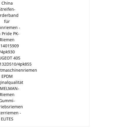
Förderband für
Zahnriemen - Kia Pride
PK-Riemen
KK14015909 /4pk930
PEUGEOT 405
977132D510/4pk855
Lichtmaschinenriemen
EPDM Originalqualität
RAMELMAN-Riemen
Gummi-
Antriebsriemen
Lüfterriemen - ELITES