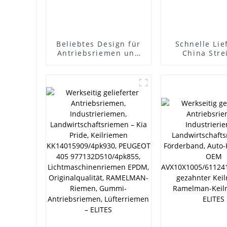
S
Beliebtes Design für
Schnelle Lie
Antriebsriemen und
China Stre
Zahnriemen -
Förderban
Keilriemen der Marke
Zahnriem
Ramelman,
Lüfterrie
Generatorriemen
Generatorrie
6PK1875, Keilriemen,
Marke Rame
Poly-V-Riemen,
6PK1875, Keil
Keilrippenriemen,
Poly-V-Rie
Auto-Antriebsriemen
Keilrippenr
- ELITES
Auto-Antrieb
- ELITE