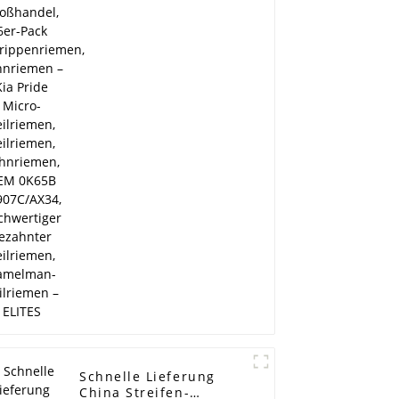
Keilrippenriemen,
Zahnriemen – Kia
Pride Micro-
Keilriemen,
Keilriemen,
Zahnriemen, OEM
0K65B 15907C/AX34,
hochwertiger
gezahnter Keilriemen,
Ramelman-Keilriemen
– ELITES
Schnelle Lieferung
China Streifen-