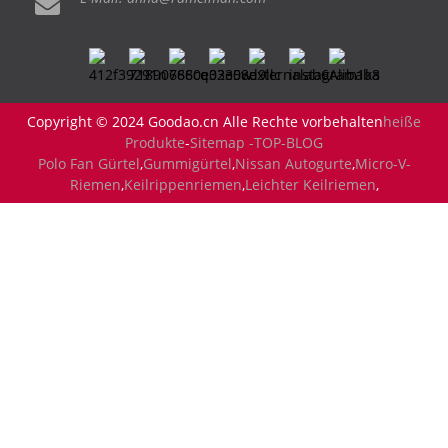
Copyright © 2024 Goodao.cn Alle Rechte vorbehalten
heiße
Produkte
-
Sitemap -
TOP-BLOG
Polo Fan Gürtel
,
Gummigürtel
,
Nissan Autogurte
,
Micro-V-
Riemen
,
Keilrippenriemen
,
Leichter Keilriemen
,