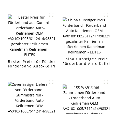
Förderbänder aus
Gewebegummi für
Mais - Versorgung
mit Mikro-
Keilriemen,
Schnellspannriemen,
Keilriemen ohne
Zähne, OABCD-
Riemen für
landwirtschaftliche
Maschinen, HB HC
HI, HJ HK HQ, SC SB,
DPL - ELITES
China Günstiger Preis F
Bester Preis für Förderband aus Gummi -
Förderband Auto Keilri
Förderband Auto-Keilriemen OEM
AVX10X1005/6112414/98
AVX10X1005/6112414/9832114/90231797/575020
gezahnter Keilriemen L
gezahnter Keilriemen Ramelman Keilriemen -
Keilriemen - ELITES
ELITES