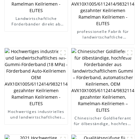
Landwirtschaftliche
Förderbänder direkt ab
Werk liefern - Förderband
professionelle Fabrik für
Auto-Keilriemen OEM
landwirtschaftliche
AVX10X1005/6112414/9832114/90231797/575020
Förderbänder mit geringer
gezahnter Keilriemen
Zugfestigkeit zur
Ramelman Keilriemen -
Tierfütterung - Förderband
ELITES
Auto-Keilriemen OEM
AVX10X1005/6112414/9832114
gezahnter Keilriemen
Ramelman Keilriemen -
ELITES
Hochwertiges industrielles
und landwirtschaftliches
Chinesischer Goldlieferant
Nn-Gummi-Förderband (18
für ölbeständige, hochfeste
MPa) - Förderband Auto-
Förderbänder aus
Keilriemen OEM
landwirtschaftlichem