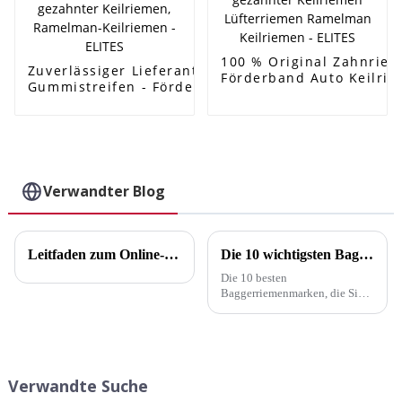
100 % Original Zahnrie
Zuverlässiger Lieferant von Förderband-
Förderband Auto Keilri
Gummistreifen - Förderband Auto-Keilriemen
AVX10X1005/6112414/98
OEM
gezahnter Keilriemen L
AVX10X1005/6112414/9832114/90231797/575020
Keilriemen - ELITES
gezahnter Keilriemen, Ramelman-Keilriemen -
ELITES
Verwandter Blog
Leitfaden zum Online-Kauf von Mähdrescherriemen
Die 10 wichtigsten Baggerriemenmarken, die Sie kennen sollten
Die 10 besten
Baggerriemenmarken, die Sie
kennen sollten Die Wahl des
richtigen Baggerriemens ist
entscheidend für die Effizienz
und Langlebigkeit Ihrer
Maschine. Ein gut
Verwandte Suche
ausgewählter Riemen kann die
Produktivität deutlich