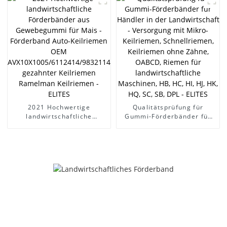
AVX10X1005/6112414/9832114/90231797/575020
Gummi – Förderband,
gezahnter Keilriemen
automatischer Keilriemen,
Ramelman Keilriemen -
OEM
ELITES
AVX10X1005/6112414/9832114
gezahnter Keilriemen,
Ramelman-Keilriemen –
ELITES
2021 Hochwertige
Qualitätsprüfung für
landwirtschaftliche
Gummi-Förderbänder für
Förderbänder aus
Händler in der
Gewebegummi für Mais -
Landwirtschaft -
Förderband Auto-
Versorgung mit Mikro-
Keilriemen OEM
Keilriemen, Schnellriemen,
AVX10X1005/6112414/9832114/90231797/575020
Keilriemen ohne Zähne,
gezahnter Keilriemen
OABCD, Riemen für
Ramelman Keilriemen -
landwirtschaftliche
ELITES
Maschinen, HB, HC, HI, HJ,
HK, HQ, SC, SB, DPL -
ELITES