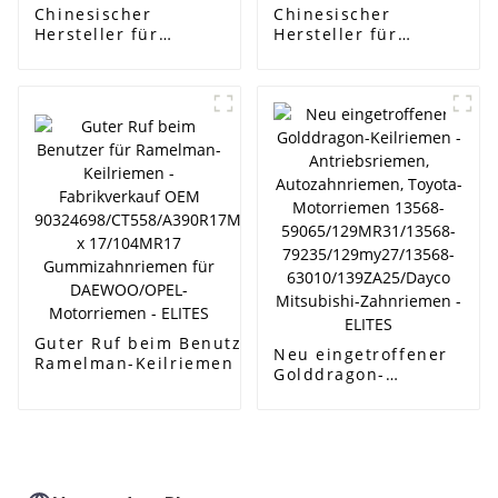
Chinesischer
Chinesischer
Hersteller für
Hersteller für
Keilriemen für
Keilriemen für
höhere Motoren -
höhere Motoren -
Größe 7PJ610 Poly-V-
Größe 99YU19
Riemen PJ-Riemen -
Hyundai Kia
ELITES
Mitsubishi
Autozahnriemen -
ELITES
Guter Ruf beim Benutzer für
Neu eingetroffener
Ramelman-Keilriemen -
Golddragon-
Fabrikverkauf OEM
Keilriemen -
90324698/CT558/A390R17MM/58104
Antriebsriemen,
x 17/104MR17 Gummizahnriemen
Autozahnriemen,
für DAEWOO/OPEL-Motorriemen -
Toyota-Motorriemen
ELITES
13568-
59065/129MR31/13568-