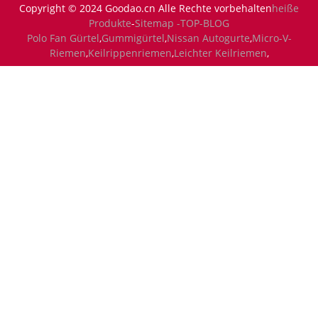
Copyright © 2024 Goodao.cn Alle Rechte vorbehalten
heiße
Produkte
-
Sitemap -
TOP-BLOG
Polo Fan Gürtel
,
Gummigürtel
,
Nissan Autogurte
,
Micro-V-
Riemen
,
Keilrippenriemen
,
Leichter Keilriemen
,