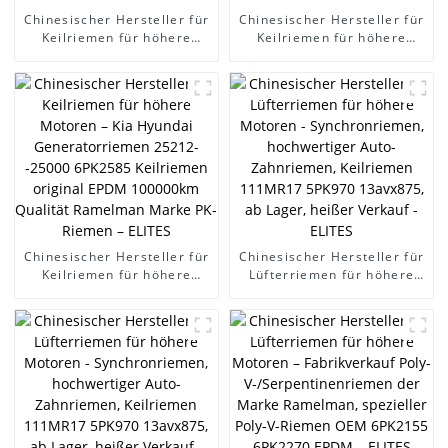
Chinesischer Hersteller für
Chinesischer Hersteller für
Keilriemen für höhere
Keilriemen für höhere
Motoren - Keilriemen der
Motoren – Kia Hyundai
Marke Ramelman,
Generatorriemen 25212-
Generatorriemen 6PK1875,
-25000 6PK2585 Keilriemen
Keilriemen, Poly-V-Riemen,
original EPDM 100000km
Keilrippenriemen, Auto-
Qualität Ramelman Marke
Antriebsriemen - ELITES
PK-Riemen – ELITES
Chinesischer Hersteller für
Chinesischer Hersteller für
Keilriemen für höhere
Lüfterriemen für höhere
Motoren – Kia Hyundai
Motoren - Synchronriemen,
Generatorriemen 25212-
hochwertiger Auto-
-25000 6PK2585 Keilriemen
Zahnriemen, Keilriemen
original EPDM 100000km
111MR17 5PK970
Qualität Ramelman Marke
13avx875, ab Lager, heißer
PK-Riemen – ELITES
Verkauf - ELITES