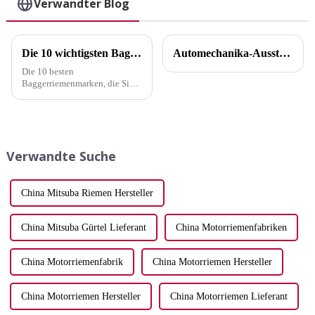
Verwandter Blog
79235/129my27/13568-
63010/139ZA25/Dayco
Mitsubishi-
Zahnriemen - ELITES
Die 10 wichtigsten Baggerriemenmarken, die Sie kennen sollten
Automechanika-Ausstellung
Die 10 besten
Baggerriemenmarken, die Sie
kennen sollten Die Wahl des
richtigen Baggerriemens ist
entscheidend für die Effizienz
und Langlebigkeit Ihrer
Maschine. Ein gut
Verwandte Suche
ausgewählter Riemen kann die
Produktivität deutlich
steigern...
China Mitsuba Riemen Hersteller
China Mitsuba Gürtel Lieferant
China Motorriemenfabriken
China Motorriemenfabrik
China Motorriemen Hersteller
China Motorriemen Hersteller
China Motorriemen Lieferant