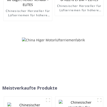
Chinesischer Hersteller für
Lüfterriemen für höhere
Chinesischer Hersteller für
Motoren – Fabrikverkauf
Lüfterriemen für höhere
Poly-V-/Serpentinenriemen
Motoren - Synchronriemen,
der Marke Ramelman,
hochwertiger Auto-
spezieller Poly-V-Riemen
Zahnriemen, Keilriemen
OEM 6PK2155 6PK2270
111MR17 5PK970
EPDM – ELITES
13avx875, ab Lager, heißer
Verkauf - ELITES
Meistverkaufte Produkte