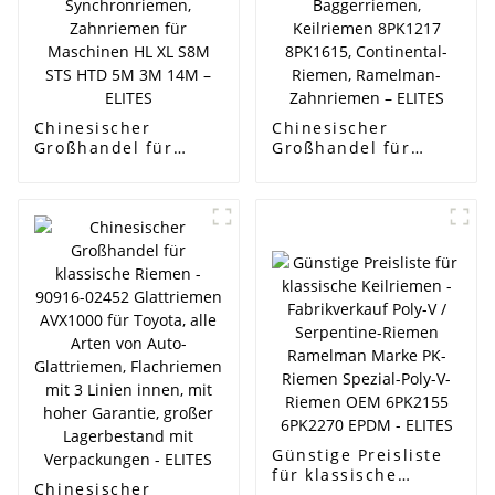
Keilriemen - ELITES
Chinesischer
Chinesischer
Großhandel für
Großhandel für
klassische Riemen –
klassische Riemen –
OEM-Gummi-/PU-
Originalteile
Industrieriemen,
passend für
Synchronriemen,
KOMATSU 360
Zahnriemen für
Baggerriemen,
Maschinen HL XL
Keilriemen 8PK1217
S8M STS HTD 5M 3M
8PK1615,
14M – ELITES
Continental-Riemen,
Ramelman-
Zahnriemen – ELITES
Günstige Preisliste
für klassische
Chinesischer
Keilriemen -