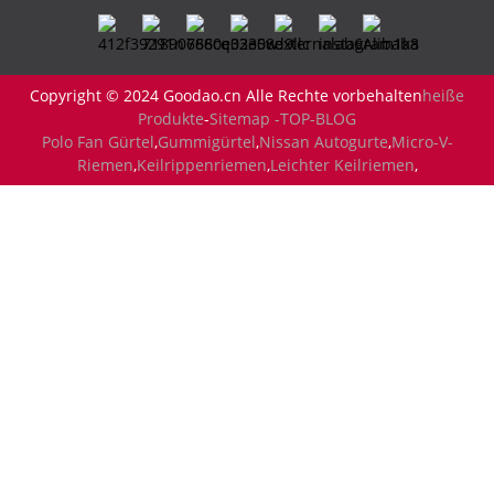
Copyright © 2024 Goodao.cn Alle Rechte vorbehalten
heiße
Produkte
-
Sitemap -
TOP-BLOG
Polo Fan Gürtel
,
Gummigürtel
,
Nissan Autogurte
,
Micro-V-
Riemen
,
Keilrippenriemen
,
Leichter Keilriemen
,