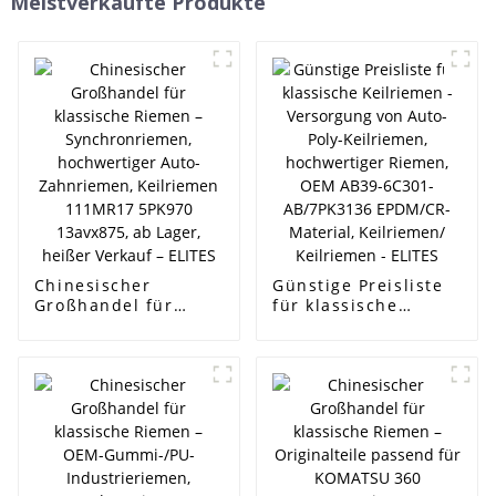
Meistverkaufte Produkte
Chinesischer
Günstige Preisliste
Großhandel für
für klassische
klassische Riemen –
Keilriemen -
Synchronriemen,
Versorgung von
hochwertiger Auto-
Auto-Poly-
Zahnriemen,
Keilriemen,
Keilriemen 111MR17
hochwertiger
5PK970 13avx875, ab
Riemen, OEM AB39-
Lager, heißer
6C301-AB/7PK3136
Verkauf – ELITES
EPDM/CR-Material,
Keilriemen/