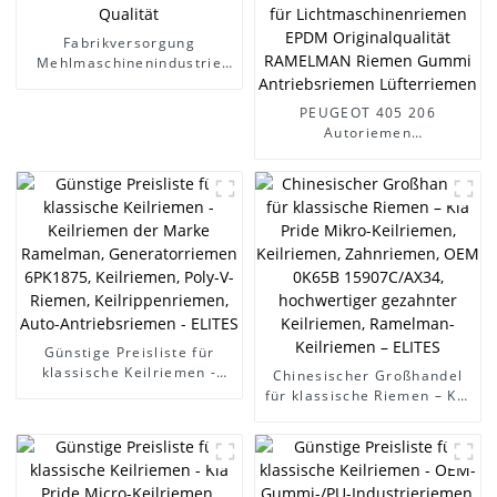
Fabrikversorgung
Mehlmaschinenindustrie
Keilriemen Zahnriemen
1760-8M-RPP-32 PK/24PK
PEUGEOT 405 206
mit hoher Qualität
Autoriemen
4PK945/2521238001
4PK885/2521223700
4PK1335 für
Lichtmaschinenriemen
EPDM Originalqualität
RAMELMAN Riemen Gummi
Antriebsriemen
Lüfterriemen
Günstige Preisliste für
klassische Keilriemen -
Chinesischer Großhandel
Keilriemen der Marke
für klassische Riemen – Kia
Ramelman,
Pride Mikro-Keilriemen,
Generatorriemen 6PK1875,
Keilriemen, Zahnriemen,
Keilriemen, Poly-V-Riemen,
OEM 0K65B 15907C/AX34,
Keilrippenriemen, Auto-
hochwertiger gezahnter
Antriebsriemen - ELITES
Keilriemen, Ramelman-