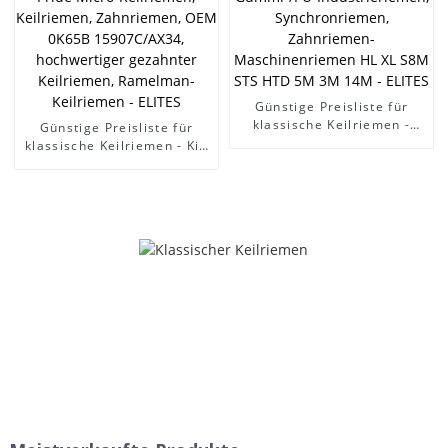
Keilriemen – ELITES
Günstige Preisliste für
klassische Keilriemen -
Günstige Preisliste für
OEM-Gummi-/PU-
klassische Keilriemen - Kia
Industrieriemen,
Pride Micro-Keilriemen,
Synchronriemen,
Keilriemen, Zahnriemen,
Zahnriemen-
OEM 0K65B 15907C/AX34,
Maschinenriemen HL XL
hochwertiger gezahnter
S8M STS HTD 5M 3M 14M -
Keilriemen, Ramelman-
ELITES
Keilriemen - ELITES