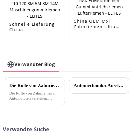
China OEM Mxl
Schnelle Lieferung
Zahnriemen - Kia
China
Pride Pk Riemen
Streifenförderband für
KK14015909 /4pk930
Zahnriemen -
PEUGEOT 405
Antriebsriemen
977132D510/4pk855
Zahnriemen
Lichtmaschinenriemen
Industriezahnriemen XL
EPDM Originalqualität
H MXL XL L XH T2.5 T5
Verwandter Blog
RAMELMAN Riemen
T10 T20 3M 5M 8M 14M
Gummi
Maschinengummiriemen
Antriebsriemen
- ELITES
Lüfterriemen - ELITES
Die Rolle von Zahnriemen in Automotoren verstehen
Automechanika-Ausstellung
Die Rolle von Zahnriemen in
Automotoren verstehen.
Zahnriemen spielen eine
entscheidende Rolle im Motor
Ihres Autos, indem sie
Nockenwelle und Kurbelwelle
synchronisieren. Diese
Verwandte Suche
Synchronisierung stellt sicher,
dass …