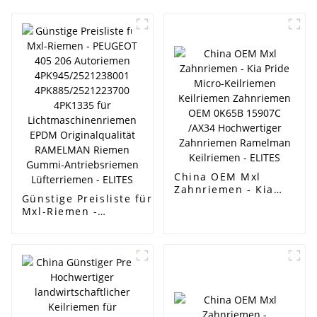
China OEM Mxl
Zahnriemen - Kia
Günstige Preisliste für
Pride Micro-
Mxl-Riemen -
Keilriemen
PEUGEOT 405 206
Keilriemen
Autoriemen
Zahnriemen OEM
4PK945/2521238001
0K65B 15907C /AX34
4PK885/2521223700
Hochwertiger
4PK1335 für
Zahnriemen
Lichtmaschinenriemen
Ramelman
EPDM Originalqualität
Keilriemen - ELITES
RAMELMAN Riemen