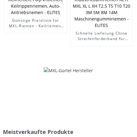
Günstige Preisliste für
MXL-Riemen - Keilriemen,
Generatorriemen der
Schnelle Lieferung China
Marke Ramelman, 6PK1875
Streifenförderband für
Keilriemen, Poly-V-Riemen,
Zahnriemen -
Keilrippenriemen, Auto-
Antriebsriemen
Antriebsriemen - ELITES
Zahnriemen
Industriezahnriemen XL H
MXL XL L XH T2.5 T5 T10
T20 3M 5M 8M 14M
Maschinengummiriemen -
ELITES
Meistverkaufte Produkte