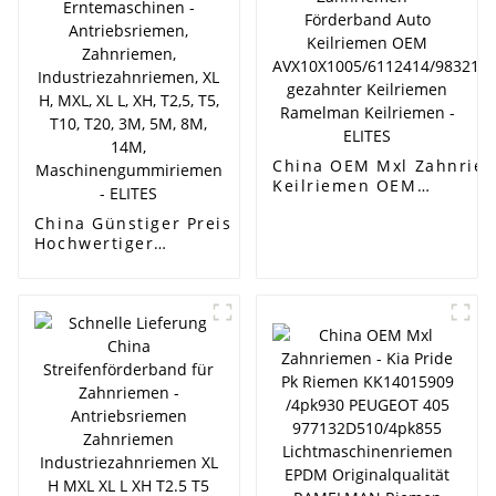
Gummi-
Antriebsriemen
Lüfterriemen - ELITES
China OEM Mxl Zahnriem
Keilriemen OEM
AVX10X1005/6112414/98
China Günstiger Preis
gezahnter Keilriemen R
Hochwertiger
ELITES
landwirtschaftlicher
Keilriemen für
Erntemaschinen -
Antriebsriemen,
Zahnriemen,
Industriezahnriemen, XL
H, MXL, XL L, XH, T2,5,
T5, T10, T20, 3M, 5M,
8M, 14M,
Maschinengummiriemen
- ELITES