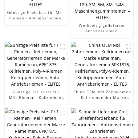
Günstige Preisliste für Mxl-
Riemen - Antriebsriemen,
Zahnriemen,
Werkseitig gelieferter
Industriezahnriemen, XL H,
Antriebsriemen,
MXL, XL L, XH, T2,5, T5,
Industrieriemen,
T10, T20, 3M, 5M, 8M, 14M,
Landwirtschaftsriemen –
Maschinengummiriemen -
Antriebsriemen,
ELITES
Zahnriemen,
Industriezahnriemen, XL H,
MXL, XL L, XH, T2,5, T5,
T10, T20, 3M, 5M, 8M, 14M,
Maschinengummiriemen –
ELITES
Günstige Preisliste für
China OEM Mxl Zahnriemen
MXL-Riemen - Keilriemen,
- Keilriemen der Marke
Generatorriemen der
Ramelman,
Marke Ramelman, 6PK1875
Generatorriemen 6PK1875,
Keilriemen, Poly-V-Riemen,
Keilriemen, Poly-V-Riemen,
Keilrippenriemen, Auto-
Keilrippenriemen, Auto-
Antriebsriemen - ELITES
Antriebsriemen - ELITES