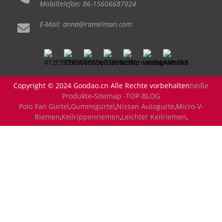
Mobiltelefon: 86-15606687024
E-Mail: anna@ramelman.com
Copyright © 2024 Goodao.cn Alle Rechte vorbehalten
heiße
Produkte
-
Sitemap -
TOP-BLOG
Polo Fan Gürtel
,
Gummigürtel
,
Nissan Autogurte
,
Micro-V-
Riemen
,
Keilrippenriemen
,
Leichter Keilriemen
,