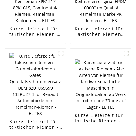
Kurze Lieferzeit für
Kurze Lieferzeit für
taktischen Riemen –
Taktischen Riemen -
Originalteile
Kia Hyundai
passend für
Generatorriemen
KOMATSU 360
25212--25000
Baggerriemen,
6PK2585 Keilriemen
Keilriemen 8PK1217
original EPDM
8PK1615,
100000km Qualität
Continental-Riemen,
Ramelman Marke PK
Ramelman-
Riemen - ELITES
Keilriemen – ELITES
Kurze Lieferzeit für
taktische Riemen -
Kurze Lieferzeit für
Alle Arten von
taktischen Riemen -
Riemen für
Gummizahnriemen Gates