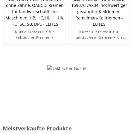
Kurze Lieferzeit für
Kurze Lieferzeit für
taktische Riemen -
taktischen Riemen - Kia
Lieferung von Mikro-
Pride Micro-Keilriemen,
Keilriemen, Schnellriemen,
Keilriemen, Zahnriemen,
Keilriemen ohne Zähne,
OEM 0K65B 15907C /AX34,
OABCD, Riemen für
hochwertiger gezahnter
landwirtschaftliche
Keilriemen, Ramelman-
Maschinen, HB, HC, HI, HJ,
Keilriemen - ELITES
HK, HQ, SC, SB, DPL -
ELITES
Meistverkaufte Produkte