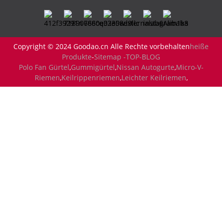
Copyright © 2024 Goodao.cn Alle Rechte vorbehalten
heiße
Produkte
-
Sitemap -
TOP-BLOG
Polo Fan Gürtel
,
Gummigürtel
,
Nissan Autogurte
,
Micro-V-
Riemen
,
Keilrippenriemen
,
Leichter Keilriemen
,