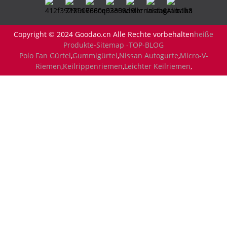
Copyright © 2024 Goodao.cn Alle Rechte vorbehalten
heiße
Produkte
-
Sitemap -
TOP-BLOG
Polo Fan Gürtel
,
Gummigürtel
,
Nissan Autogurte
,
Micro-V-
Riemen
,
Keilrippenriemen
,
Leichter Keilriemen
,