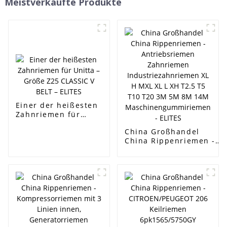
Meistverkaufte Produkte
Einer der heißesten
Zahnriemen für
Unitta – Größe Z25
China Großhandel
CLASSIC V BELT –
China Rippenriemen -
ELITES
Antriebsriemen
Zahnriemen
Industriezahnriemen XL
H MXL XL L XH T2.5 T5
T10 T20 3M 5M 8M 14M
Maschinengummiriemen
- ELITES