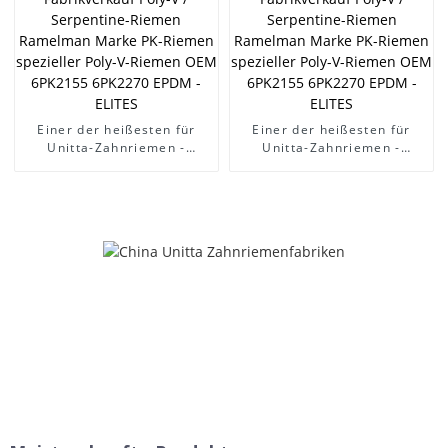
Zahnriemensatz OEM
7701476745 / Riemengröße
95RU23.4 Zahnriemen –
ELITES
Einer der heißesten für
Einer der heißesten für
Unitta-Zahnriemen -
Unitta-Zahnriemen -
Fabrikverkauf Poly-V /
Fabrikverkauf Poly-V /
Serpentine-Riemen
Serpentine-Riemen
Ramelman Marke PK-
Ramelman Marke PK-
Riemen spezieller Poly-V-
Riemen spezieller Poly-V-
Riemen OEM 6PK2155
Riemen OEM 6PK2155
6PK2270 EPDM - ELITES
6PK2270 EPDM - ELITES