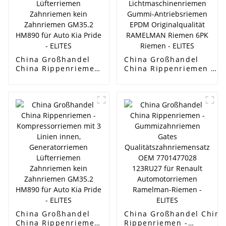
China Großhandel
China Großhandel
China Rippenriemen
China Rippenriemen -
- Kompressorriemen
CITROEN/PEUGEOT
mit 3 Linien innen,
206 Keilriemen
Generatorriemen
6pk1565/5750GY
Lüfterriemen
Lichtmaschinenriemen
Zahnriemen kein
Gummi-
Zahnriemen GM35.2
Antriebsriemen EPDM
HM890 für Auto Kia
Originalqualität
Pride - ELITES
RAMELMAN Riemen
6PK Riemen - ELITES
China Großhandel
China Großhandel China
China Rippenriemen
Rippenriemen -