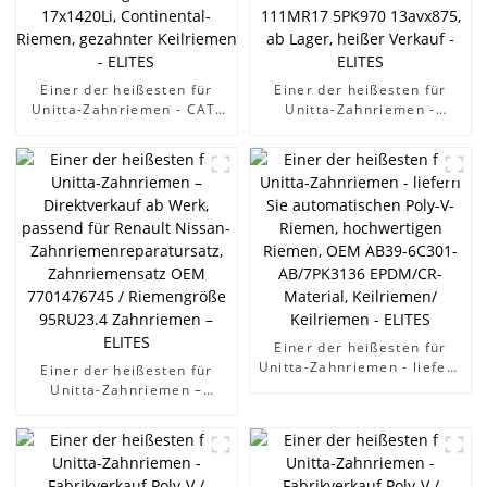
Einer der heißesten für
Einer der heißesten für
Unitta-Zahnriemen - CAT-
Unitta-Zahnriemen -
Baggerriemen,
Synchronriemen,
Lüfterriemen, Modell 325B,
hochwertiger Auto-
13X1400Li,
Zahnriemen, Keilriemen
Klimaanlagenriemen,
111MR17 5PK970
17x1420Li, Continental-
13avx875, ab Lager, heißer
Riemen, gezahnter
Verkauf - ELITES
Keilriemen - ELITES
Einer der heißesten für
Unitta-Zahnriemen - liefern
Einer der heißesten für
Sie automatischen Poly-V-
Unitta-Zahnriemen –
Riemen, hochwertigen
Direktverkauf ab Werk,
Riemen, OEM AB39-6C301-
passend für Renault
AB/7PK3136 EPDM/CR-
Nissan-
Material, Keilriemen/
Zahnriemenreparatursatz,
Keilriemen - ELITES